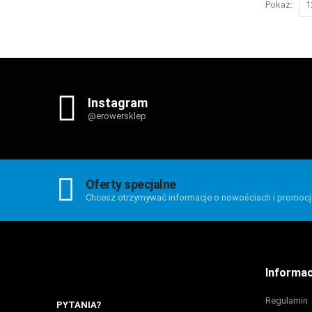
Pokaż:
Instagram
@erowersklep
Oferty specjalne
Chcesz otrzymywać informacje o nowościach i promoc
Informac
Regulamin
PYTANIA?