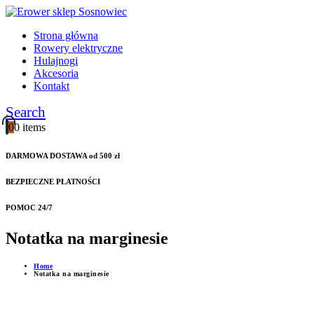
Strona główna
Rowery elektryczne
Hulajnogi
Akcesoria
Kontakt
Search
0
0 items
DARMOWA DOSTAWA od 500 zł
BEZPIECZNE PŁATNOŚCI
POMOC 24/7
Notatka na marginesie
Home
Notatka na marginesie
Instagram