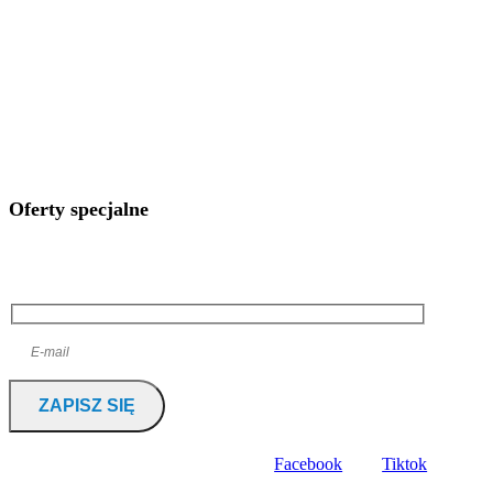
@erowersklep
Oferty specjalne
Chcesz otrzymywać informacje o nowościach i promocjach?
Facebook
Tiktok