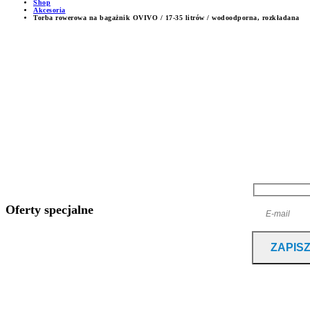
Shop
Akcesoria
Torba rowerowa na bagażnik OVIVO / 17-35 litrów / wodoodporna, rozkładana
Instagram
@erowersklep
Oferty specjalne
Chcesz otrzymywać informacje o nowościach i promocjach?